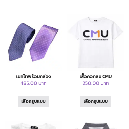
เนคไทพร้อมกล่อง
เสื้อคอกลม CMU
485.00
บาท
250.00
บาท
This
This
เลือกรูปแบบ
เลือกรูปแบบ
product
product
has
has
multiple
multiple
variants.
variants.