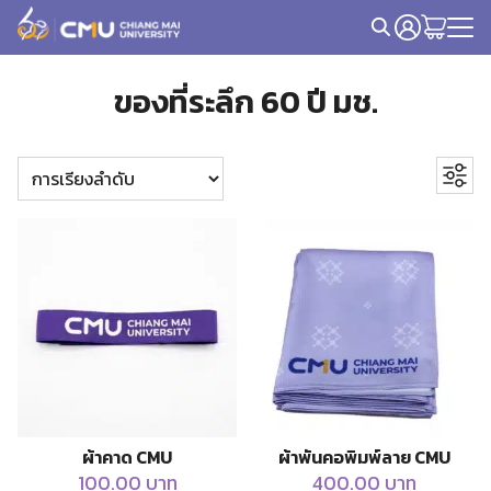
Skip
to
Search
content
for:
ของที่ระลึก 60 ปี มช.
Filter by price
หมวดหมู่
สินค้าทั่วไป
19
+
เครื่องแต่งกาย
9
เสื้อ
3
หมวก
0
ผ้าคาด CMU
ผ้าพันคอพิมพ์ลาย CMU
100.00
บาท
400.00
บาท