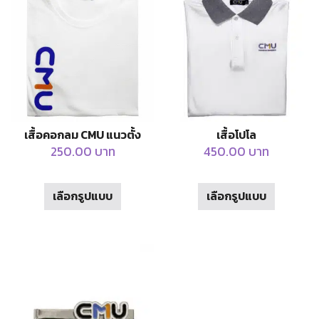
The
The
options
options
may
may
be
be
chosen
chosen
on
on
the
the
product
product
เสื้อคอกลม CMU แนวตั้ง
เสื้อโปโล
page
page
250.00
บาท
450.00
บาท
This
This
เลือกรูปแบบ
เลือกรูปแบบ
product
product
has
has
multiple
multiple
variants.
variants.
The
The
options
options
may
may