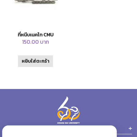
be
be
chosen
chosen
on
on
the
the
product
product
ที่หนีบเนคไท CMU
page
page
150.00
บาท
หยิบใส่ตะกร้า
หมวดหมู่สินค้า