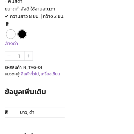
▫ พื้นสีดำ
ขนาดกำลังดี ใช้งานสะดวก
✔ ความยาว 8 ซม. | กว้าง 2 ซม.
สี
ล้างค่า
จำนวน
แท็ก
ห้อย
รหัสสินค้า:
N_TAG-01
กระเป๋า
หมวดหมู่:
สินค้าทั่วไป
,
เครื่องเขียน
CMU
ชิ้น
ข้อมูลเพิ่มเติม
สี
ขาว, ดำ