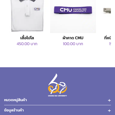
เสื้อโปโล
ผ้าคาด CMU
ที่หน
450.00
บาท
100.00
บาท
15
This product has multiple variants. The option
หมวดหมู่สินค้า
ข้อมูลร้านค้า