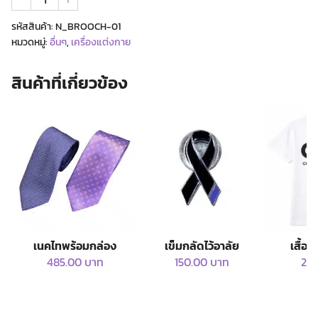
เข็ม
กลัด
รหัสสินค้า:
N_BROOCH-01
CMU
หมวดหมู่:
อื่นๆ
,
เครื่องแต่งกาย
ชิ้น
สินค้าที่เกี่ยวข้อง
เนคไทพร้อมกล่อง
เข็มกลัดไว้อาลัย
เสื้
485.00
บาท
150.00
บาท
25
This product has multiple variants. The option