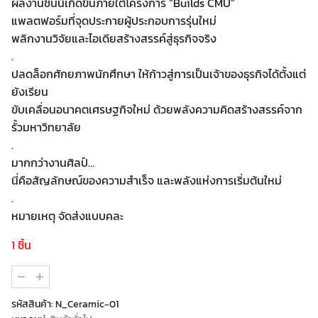
ผลงานชิ้นนี้เกิดขึ้นภายใต้โครงการ “Builds CMU”
แพลตฟอร์มที่จุดประกายผู้ประกอบการรุ่นใหม่
พลิกงานวิจัยและไอเดียสร้างสรรค์สู่ธุรกิจจริง
.
ปลดล็อกศักยภาพนักศึกษา ให้ก้าวสู่การเป็นเจ้าของธุรกิจได้ตั้งแต่
ยังเรียน
ขับเคลื่อนอนาคตเศรษฐกิจใหม่ ด้วยพลังความคิดสร้างสรรค์จาก
รั้วมหาวิทยาลัย
.
มากกว่างานศิลป์…
นี่คือสัญลักษณ์ของความสำเร็จ และพลังแห่งการเริ่มต้นใหม่
.
หมายเหตุ จัดส่งแบบคละ
1 ชิ้น
จำนวน
ประติมากรรม
พระ
รหัสสินค้า:
N_Ceramic-01
พิฆเนศ