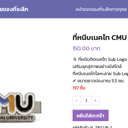
ยของที่ระลึก
หน้าแรก
ของที่ระลึกการกุศล
arch
:
ที่หนีบเนคไท CMU
150.00
บาท
📎 ที่หนีบติดเนคไท Sub Log
เสริมลุคสุภาพอย่างมีสไตล์
ที่หนีบเนคไทโลหะลาย Sub Log
✔ ขนาดยาวประมาณ 5.5 ซม.
197 ชิ้น
จำนวน
ที่
หนีบ
เนคไท
หยิบใส่ตะกร้า
CMU
ชิ้น
รหัสสินค้า:
N_TIECLIP-2