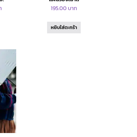
Price
ท
195.00
บาท
range:
35.00 บาท
หยิบใส่ตะกร้า
uct
through
40.00 บาท
iple
ants.
ons
sen
uct
e