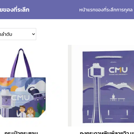
ยของที่ระลึก
หน้าแรก
ของที่ระลึกการกุศล
arch
:
กระเป๋ากระสอบ
ถุงกระดาษพิมพ์ลายวิว ม