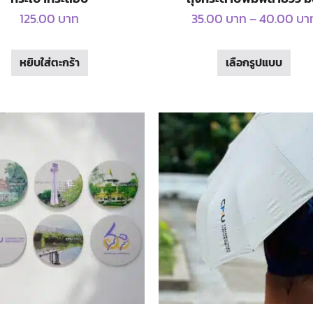
125.00
บาท
35.00
บาท
–
40.00
บา
This
หยิบใส่ตะกร้า
เลือกรูปแบบ
prod
has
mult
vari
The
opti
may
be
cho
on
the
prod
pag