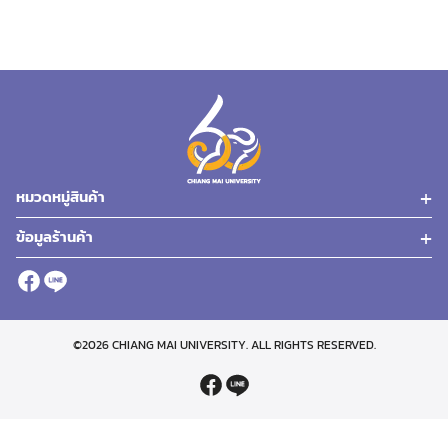
has
has
multiple
multiple
variants.
variants.
The
The
options
options
may
may
be
be
chosen
chosen
หมวดหมู่สินค้า
on
on
the
the
ข้อมูลร้านค้า
product
product
page
page
©2026 CHIANG MAI UNIVERSITY. ALL RIGHTS RESERVED.