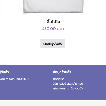
เสื้อโปโล
450.00
บาท
This
เลือกรูปแบบ
product
has
multiple
variants.
The
สินค้า
ข้อมูลร้านค้า
options
ระลึก วาระครบรอบ 60 ปี
ติดต่อเรา
may
วิธีการสั่งซื้อและชำระเงิน
be
นโยบายความเป็นส่วนตัว
chosen
on
the