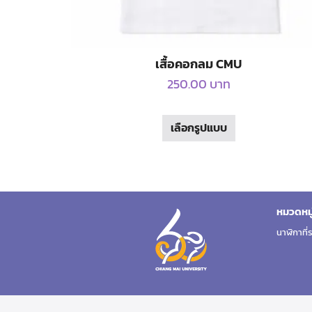
เสื้อคอกลม CMU
250.00
บาท
This
เลือกรูปแบบ
product
has
multiple
variants.
The
หมวดหมู่
options
นาฬิกาที่
may
be
chosen
on
the