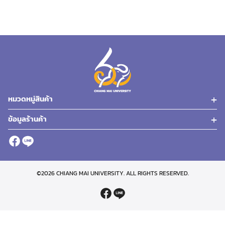
has
multiple
variants.
The
options
may
be
chosen
หมวดหมู่สินค้า
on
the
ข้อมูลร้านค้า
product
page
©2026 CHIANG MAI UNIVERSITY. ALL RIGHTS RESERVED.